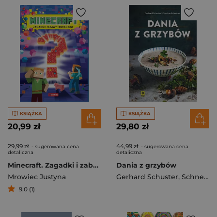
KSIĄŻKA
KSIĄŻKA
20,99 zł
29,80 zł
29,99 zł
44,99 zł
- sugerowana cena
- sugerowana cena
detaliczna
detaliczna
Minecraft. Zagadki i zabawy edukacyjne
Dania z grzybów
Mrowiec Justyna
Gerhard Schuster
,
Schneider Christine
9,0 (1)