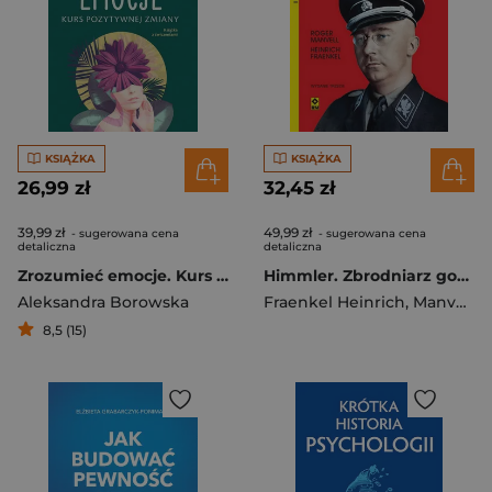
KSIĄŻKA
KSIĄŻKA
26,99 zł
32,45 zł
39,99 zł
49,99 zł
- sugerowana cena
- sugerowana cena
detaliczna
detaliczna
Zrozumieć emocje. Kurs pozytywnej zmiany
Himmler. Zbrodniarz gotowy na wszystko wyd. 2025
Aleksandra Borowska
Fraenkel Heinrich
,
Manvell Roger
8,5 (15)