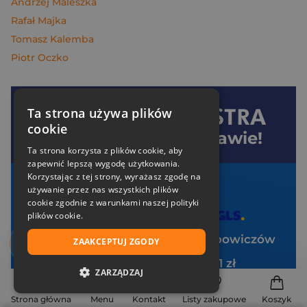
Andrzej Maleszka
Rafał Majka
Tomasz Kalemba
Piotr Oczko
Ta strona używa plików
Dołącz do
Znak
cookie
i oszczędzaj na dostawie!
Ta strona korzysta z plików cookie, aby
zapewnić lepszą wygodę użytkowania.
Korzystając z tej strony, wyrażasz zgodę na
Twoje korzyści:
używanie przez nas wszystkich plików
cookie zgodnie z warunkami naszej polityki
Darmowa dostawa od 99 zł z
plików cookie.
Specjalne zniżki tylko dla klubowiczów
ZAAKCEPTUJ ZGODY
Pakiet zakładek Art Ladies za 1 zł
ZARZĄDZAJ
Brak opłat za uczestnictwo
NIEZBĘDNE
Strona główna
Menu
Kontakt
Listy zakupowe
Koszyk