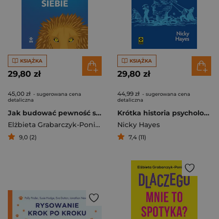
KSIĄŻKA
KSIĄŻKA
29,80 zł
29,80 zł
45,00 zł
44,99 zł
- sugerowana cena
- sugerowana cena
detaliczna
detaliczna
Jak budować pewność siebie wyd. 2025
Krótka historia psychologii
Elżbieta Grabarczyk-Ponimasz
Nicky Hayes
9,0 (2)
7,4 (11)