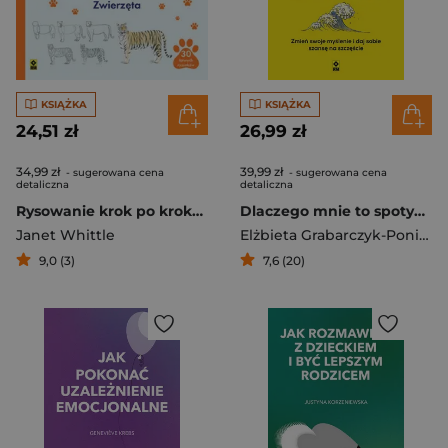
KSIĄŻKA
KSIĄŻKA
24,51 zł
26,99 zł
34,99 zł
39,99 zł
- sugerowana cena
- sugerowana cena
detaliczna
detaliczna
Rysowanie krok po kroku Zwierzęta
Dlaczego mnie to spotyka? Zmień swoje myślenie i daj sobie szansę na szczęście
Janet Whittle
Elżbieta Grabarczyk-Ponimasz
9,0 (3)
7,6 (20)