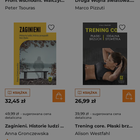
Front wschodni. Walczyliśmy w piekle. Raporty niemieckich generałów wyd. 2025
Druga Wojna Światowa. Inna historia wyd. 2025
Peter Tsouras
Marco Pizzuti
KSIĄŻKA
KSIĄŻKA
32,45 zł
26,99 zł
49,99 zł
39,99 zł
- sugerowana cena
- sugerowana cena
detaliczna
detaliczna
Zaginieni. Historie ludzi którzy przepadli bez śladu
Trening core. Płaski brzuch idealna sylwetka
Anna Gronczewska
Alison Westfahl