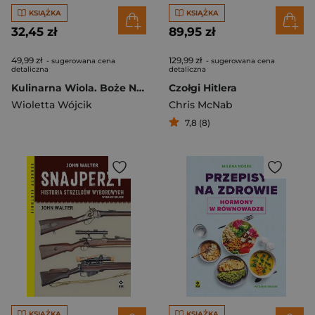
KSIĄŻKA
KSIĄŻKA
32,45 zł
89,95 zł
49,99 zł
129,99 zł
- sugerowana cena
- sugerowana cena
detaliczna
detaliczna
Kulinarna Wiola. Boże Narodzenie wyd. 2024
Czołgi Hitlera
Wioletta Wójcik
Chris McNab
7,8 (8)
KSIĄŻKA
KSIĄŻKA