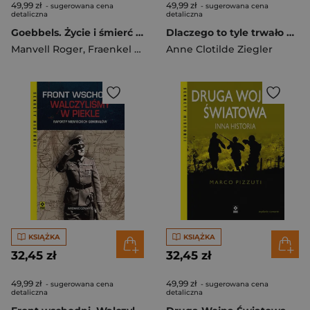
49,99 zł
49,99 zł
- sugerowana cena
- sugerowana cena
detaliczna
detaliczna
Goebbels. Życie i śmierć wyd. 2025
Dlaczego to tyle trwało Jak uwolnić się od narcyza i uniknąć toksycznych relacji
Manvell Roger
,
Fraenkel Heinrich
Anne Clotilde Ziegler
KSIĄŻKA
KSIĄŻKA
32,45 zł
32,45 zł
49,99 zł
49,99 zł
- sugerowana cena
- sugerowana cena
detaliczna
detaliczna