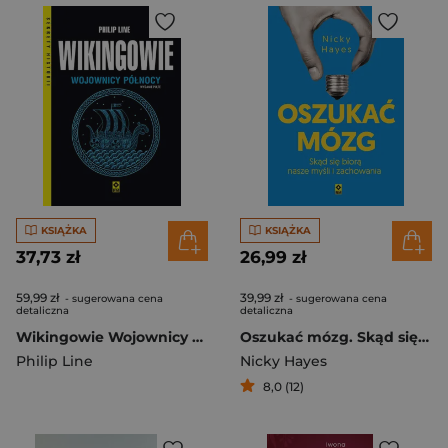
KSIĄŻKA
KSIĄŻKA
37,73 zł
26,99 zł
59,99 zł
39,99 zł
- sugerowana cena
- sugerowana cena
detaliczna
detaliczna
Wikingowie Wojownicy Północy wyd. 2026
Oszukać mózg. Skąd się biorą nasze myśli i zachowania
Philip Line
Nicky Hayes
8,0 (12)