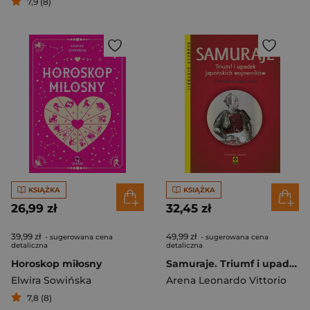
7,9 (8)
KSIĄŻKA
KSIĄŻKA
26,99 zł
32,45 zł
39,99 zł
49,99 zł
- sugerowana cena
- sugerowana cena
detaliczna
detaliczna
Horoskop miłosny
Samuraje. Triumf i upadek japońskich wojowników wyd. 2024
Elwira Sowińska
Arena Leonardo Vittorio
7,8 (8)