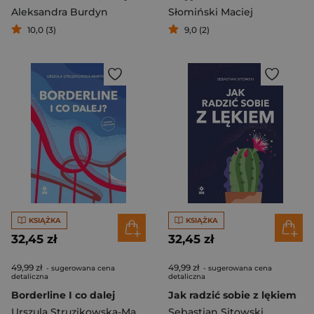
Aleksandra Burdyn
Słomiński Maciej
10,0 (3)
9,0 (2)
KSIĄŻKA
KSIĄŻKA
32,45 zł
32,45 zł
49,99 zł
49,99 zł
- sugerowana cena
- sugerowana cena
detaliczna
detaliczna
Borderline I co dalej
Jak radzić sobie z lękiem
Urszula Struzikowska-Marynicz
Sebastian Sitowski