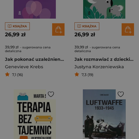
KSIĄŻKA
KSIĄŻKA
26,99 zł
26,99 zł
39,99 zł
39,99 zł
- sugerowana cena
- sugerowana cena
detaliczna
detaliczna
Jak pokonać uzależnienie emocjonalne
Jak rozmawiać z dzieckiem i być lepszym rodzicem
Genevieve Krebs
Justyna Korzeniewska
7,1 (16)
7,3 (19)