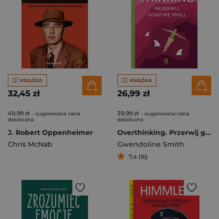
KSIĄŻKA
KSIĄŻKA
32,45 zł
26,99 zł
49,99 zł
39,99 zł
- sugerowana cena
- sugerowana cena
detaliczna
detaliczna
J. Robert Oppenheimer
Overthinking. Przerwij gonitwę myśli
Chris McNab
Gwendoline Smith
7,4 (16)