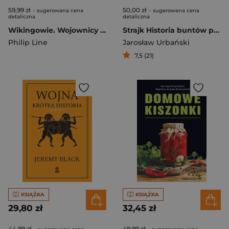
59,99 zł
50,00 zł
- sugerowana cena
- sugerowana cena
detaliczna
detaliczna
Wikingowie. Wojownicy Północy wyd. 2024
Strajk Historia buntów pracowniczych
Philip Line
Jarosław Urbański
7,5 (21)
KSIĄŻKA
KSIĄŻKA
29,80 zł
32,45 zł
44,99 zł
49,99 zł