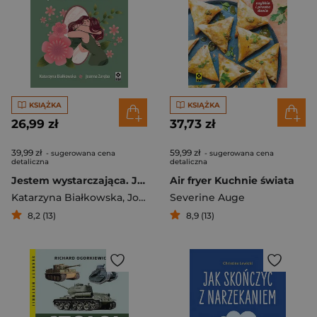
KSIĄŻKA
KSIĄŻKA
26,99 zł
37,73 zł
39,99 zł
59,99 zł
- sugerowana cena
- sugerowana cena
detaliczna
detaliczna
Jestem wystarczająca. Jak pokochać siebie
Air fryer Kuchnie świata
Katarzyna Białkowska
,
Joanna Zaręba
Severine Auge
8,2 (13)
8,9 (13)