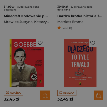
34,99 zł
39,99 zł
- sugerowana cena
- sugerowana cena
detaliczna
detaliczna
Minecraft Kodowanie piksel po pikselu
Bardzo krótka historia świata
Mrowiec Justyna
,
Katarzyna Pluta
Marriott Emma
7,3 (18)
KSIĄŻKA
KSIĄŻKA
32,45 zł
32,45 zł