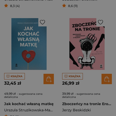
8,3 (4)
8,6 (11)
KSIĄŻKA
KSIĄŻKA
32,45 zł
26,99 zł
49,99 zł
39,99 zł
- sugerowana cena
- sugerowana cena
detaliczna
detaliczna
Jak kochać własną matkę
Zboczeńcy na tronie Erotomani i seksoholicy u władzy wyd. 2025
Urszula Struzikowska-Marynicz
Jerzy Beskidzki