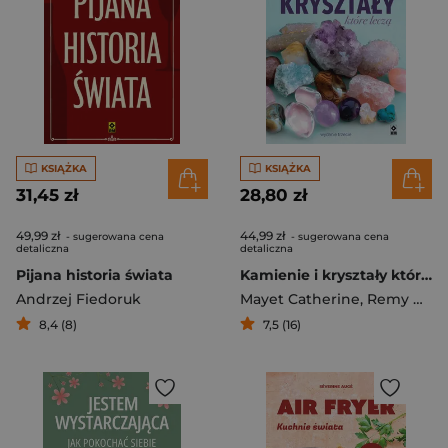
KSIĄŻKA
KSIĄŻKA
31,45 zł
28,80 zł
49,99 zł
44,99 zł
- sugerowana cena
- sugerowana cena
detaliczna
detaliczna
Pijana historia świata
Kamienie i kryształy które leczą
Andrzej Fiedoruk
Mayet Catherine
,
Remy Nathaëlh
8,4 (8)
7,5 (16)