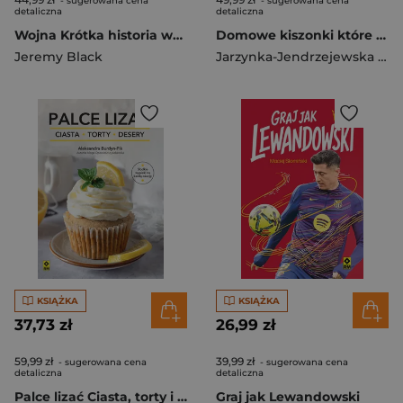
- sugerowana cena
- sugerowana cena
detaliczna
detaliczna
Wojna Krótka historia wyd. 2026
Domowe kiszonki które leczą wyd. 2026
Jeremy Black
Jarzynka-Jendrzejewska Magdalena
KSIĄŻKA
KSIĄŻKA
37,73 zł
26,99 zł
59,99 zł
39,99 zł
- sugerowana cena
- sugerowana cena
detaliczna
detaliczna
Palce lizać Ciasta, torty i desery
Graj jak Lewandowski