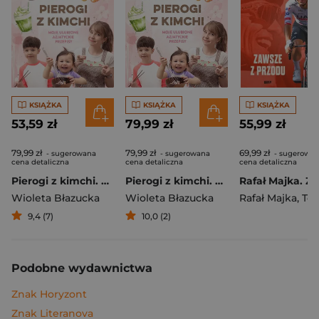
KSIĄŻKA
KSIĄŻKA
KSIĄŻKA
53,59 zł
79,99 zł
55,99 zł
79,99 zł
79,99 zł
69,99 zł
- sugerowana
- sugerowana
- sugerowa
cena detaliczna
cena detaliczna
cena detaliczna
Pierogi z kimchi. Moje ulubione azjatyckie przepisy
Pierogi z kimchi. Moje ulubione azjatyckie przepisy - książka z autografem
Wioleta Błazucka
Wioleta Błazucka
Rafał Majka
,
Tomasz 
9,4 (7)
10,0 (2)
Podobne wydawnictwa
Znak Horyzont
Znak Literanova