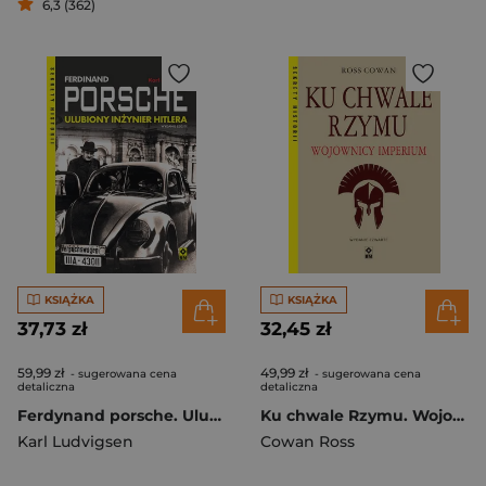
6,3 (362)
KSIĄŻKA
KSIĄŻKA
37,73 zł
32,45 zł
59,99 zł
49,99 zł
- sugerowana cena
- sugerowana cena
detaliczna
detaliczna
Ferdynand porsche. Ulubiony inżynier Hitlera wyd. 2026
Ku chwale Rzymu. Wojownicy Imperium wyd. 2026
Karl Ludvigsen
Cowan Ross