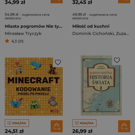
34,99 zł
32,45 zł
54,99 zł
49,99 zł
- sugerowana cena
- sugerowana cena
detaliczna
detaliczna
Miasta pogromów Nie tylko Jedwabne
Miłość od kuchni
Mirosław Tryczyk
Dominik Cichoński
,
Zuzanna Jagodzińska
6,3 (21)
KSIĄŻKA
KSIĄŻKA
24,51 zł
26,99 zł