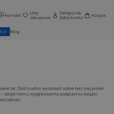
Listy
Zaloguj się
Kontakt
Koszyk
zakupowe
Załóż konto
 zł
Blog
e lat. Dziś trudno wyobrazić sobie bez niej polski
ść – dzięki temu wyjątkowemu połączeniu książki
za jakość.