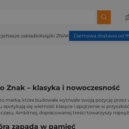
cje
Nasze zakładki
Książki ZNAK
Darmowa dostawa od 99
 Znak – klasyka i nowoczesność
marka, która budowała wytrwale swoją pozycję przez wiel
 spotykają się wierność klasyce i spojrzenie w przyszło
zasu. Ambitnej, dopracowanej treści towarzyszy najwyżs
która zapada w pamięć