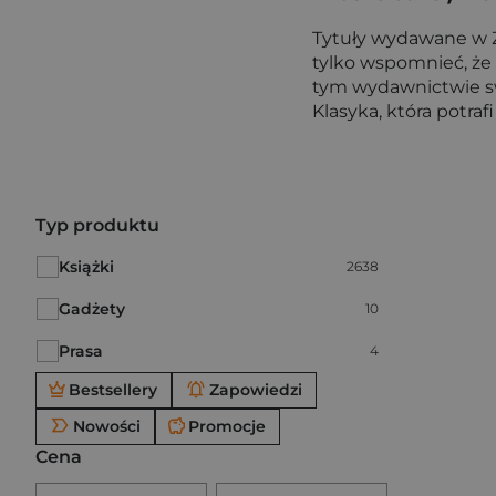
Tytuły wydawane w Z
tylko wspomnieć, że 
tym wydawnictwie swoj
Klasyka, która potraf
Po użyciu produkty będą automatycznie filtrowane. W
Typ produktu
Książki
Liczba pozycji:
2638
Gadżety
Liczba pozycji:
10
Prasa
Liczba pozycji:
4
Bestsellery
Zapowiedzi
Nowości
Promocje
Cena
Brak ustawionego zakresu ceny.
Podaj zakres ceny w złotych.