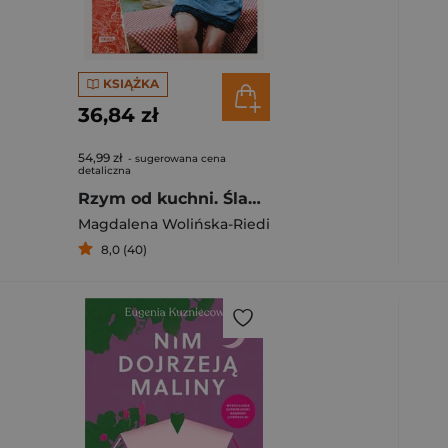
KSIĄŻKA
36,84 zł
54,99 zł
- sugerowana cena
detaliczna
Rzym od kuchni. Śladami historii najsłynniejszych dań Wiecznego Miasta
Magdalena Wolińska-Riedi
8,0 (40)