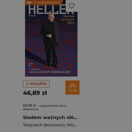
KSIĄŻKA
46,89 zł
69,99 zł
- sugerowana cena
detaliczna
Siedem ważnych słów. Michał Heller w rozmowie z Wojciechem Bonowiczem - książka z autografem
Wojciech Bonowicz
,
Michał Heller