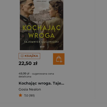
KSIĄŻKA
22,50 zł
49,99 zł
- sugerowana cena
detaliczna
Kochając wroga. Tajemnice łączniczki
Gosia Nealon
7,0 (181)