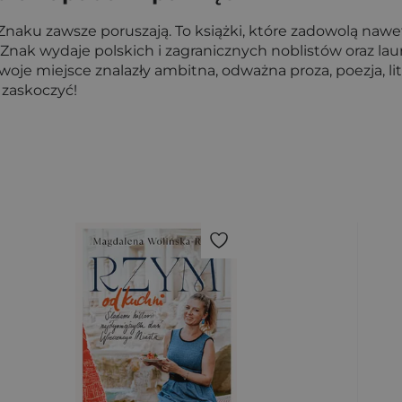
naku zawsze poruszają. To książki, które zadowolą nawe
Znak wydaje polskich i zagranicznych noblistów oraz la
e miejsce znalazły ambitna, odważna proza, poezja, literat
i zaskoczyć!
ybierz filtry.