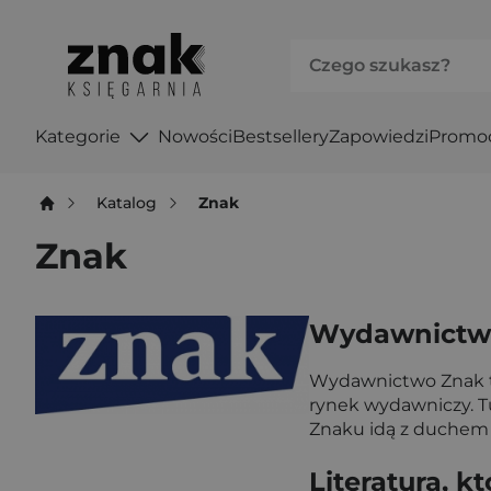
Kategorie
Nowości
Bestsellery
Zapowiedzi
Promo
Katalog
Znak
Znak
Wydawnictwo
Wydawnictwo Znak to 
rynek wydawniczy. Tu
Znaku idą z duchem c
Literatura, 