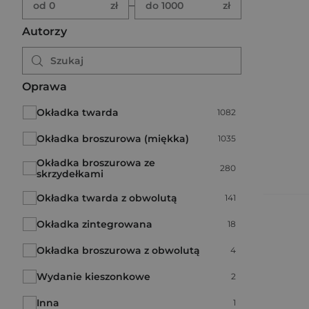
–
od 0
zł
do 1000
zł
Autorzy
Oprawa
Okładka twarda
Liczba pozycji:
1082
Okładka broszurowa (miękka)
Liczba pozycji:
1035
Okładka broszurowa ze
Liczba pozycji:
280
skrzydełkami
Okładka twarda z obwolutą
Liczba pozycji:
141
Okładka zintegrowana
Liczba pozycji:
18
Okładka broszurowa z obwolutą
Liczba pozycji:
4
Wydanie kieszonkowe
Liczba pozycji:
2
Inna
Liczba pozycji:
1