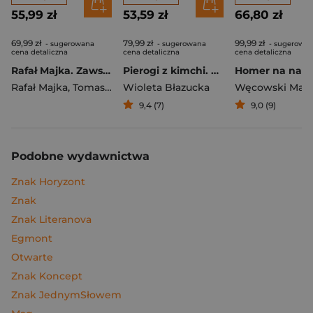
55,99 zł
53,59 zł
66,80 zł
69,99 zł
79,99 zł
99,99 zł
- sugerowana
- sugerowana
- sugerowa
cena detaliczna
cena detaliczna
cena detaliczna
Rafał Majka. Zawsze z przodu. Rozmawia Tomasz Kalemba - książka z autografem
Pierogi z kimchi. Moje ulubione azjatyckie przepisy
Rafał Majka
,
Tomasz Kalemba
Wioleta Błazucka
Węcowski Mar
9,4 (7)
9,0 (9)
Podobne wydawnictwa
Znak Horyzont
Znak
Znak Literanova
Egmont
Otwarte
Znak Koncept
Znak JednymSłowem