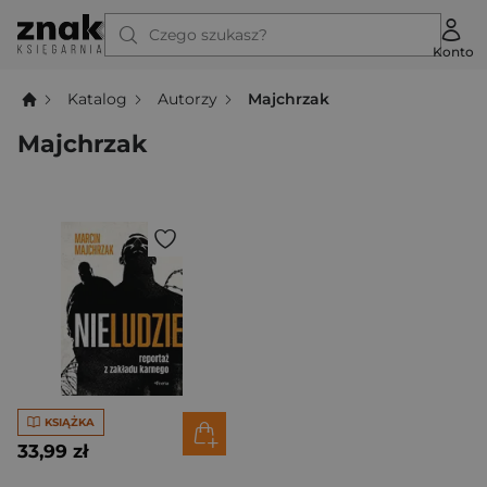
Czego szukasz?
Konto
Katalog
Autorzy
Majchrzak
Majchrzak
KSIĄŻKA
33,99 zł