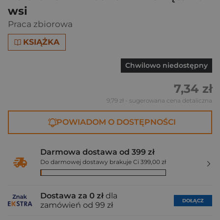
wsi
Praca zbiorowa
KSIĄŻKA
Chwilowo niedostępny
7,34 zł
9,79 zł
- sugerowana cena detaliczna
POWIADOM O DOSTĘPNOŚCI
Darmowa dostawa od 399 zł
Do darmowej dostawy brakuje Ci 399,00 zł
Dostawa za 0 zł
dla
DOŁĄCZ
zamówień od 99 zł