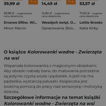
39,99 zł
14,49 zł
53,57 zł
59,99 zł
14,90 zł
71,00 zł
- sugerowana
- sugerowana
- sugerowan
cena detaliczna
cena detaliczna
cena detaliczna
Drzewo Elfów. Wielka magiczna wyszukiwanka
Wesołych świąt. Opowiadanka & rzepiki
Minor Marcin
Opracowanie Zbiorowe
Katie Kirby
O książce
Kolorowanki wodne - Zwierzęta
na wsi
Wspaniała kolorowanka z magicznymi obrazkami.
Aby obrazki nabrały barw, do malowania potrzebne
są jedynie czysta woda i pędzelek. A jeśli nie ma
pędzelka, wystarczą paluszki. Książeczka jest
świetną pomocą do pracy nad sensoryką i motoryką
dziecka.
Szczegółowe informacje na temat książki
Kolorowanki wodne - Zwierzęta na wsi