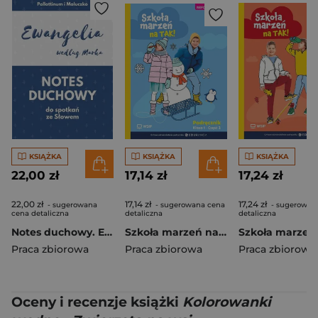
KSIĄŻKA
KSIĄŻKA
KSIĄŻKA
22,00 zł
17,14 zł
17,24 zł
22,00 zł
17,14 zł
17,24 zł
- sugerowana
- sugerowana cena
- sugerowan
cena detaliczna
detaliczna
detaliczna
Notes duchowy. Ewangelia wg. Marka
Szkoła marzeń na TAK SP 1 podr. cz.2
Praca zbiorowa
Praca zbiorowa
Praca zbiorowa
Oceny i recenzje książki
Kolorowanki