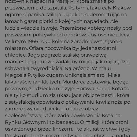
nożownik napadł na Marię P., która zmarła po
przewiezieniu do szpitala. Po tym ataku cały Kraków
ogarnęła panika. Milicja uspokajała dementując na
łamach gazet plotki o kolejnych napadach. Ale
ludzie wiedzieli swoje. Przerażone kobiety nosiły pod
płaszczami pokrywki od garnków, aby osłonić plecy.
W lutym 1966 roku kolejna zbrodnia wstrząsnęła
miastem. Ofiarą nożownika był jedenastoletni
chłopiec. Jego pogrzeb stał się prawdziwą
manifestacją. Ludzie żądali, by milicja jak najprędzej
schwytała zwyrodnialca. Na próżno. W maju
Małgosia P. tylko cudem uniknęła śmierci. Miała
kilkanaście ran kłutych. Morderca zostawił ją będąc
pewnym, że dziecko nie żyje. Sprawa Karola Kota to
nie tylko studium zła ukazujące oblicze bestii, która
z satysfakcją opowiada o oblizywaniu krwi z noża po
zamordowaniu dziecka. To także obraz
społeczeństwa, które żąda powieszenia Kota na
Rynku Głównym i to bez sądu. O milicji, która broni
oskarżonego przed linczem. I to akurat w chwili gdy
Polska obchodzi rocznicę tysiąclecie chrztu, a partia