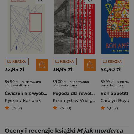
KSIĄŻKA
KSIĄŻKA
KSIĄŻKA
32,85 zł
38,99 zł
54,30 zł
54,90 zł
59,00 zł
69,99 zł
- sugerowana
- sugerowana
- sugerowa
cena detaliczna
cena detaliczna
cena detaliczna
Ćwiczenia z wyobraźni teologicznej
Pogoda dla rewolucjonistów. Jak zmienić świat w czasie katastrofy
Ryszard Koziołek
Przemysław Wielgosz
Carolyn Boyd
7,7 (7)
7,7 (10)
7,0 (2)
Oceny i recenzje książki
M jak morderca