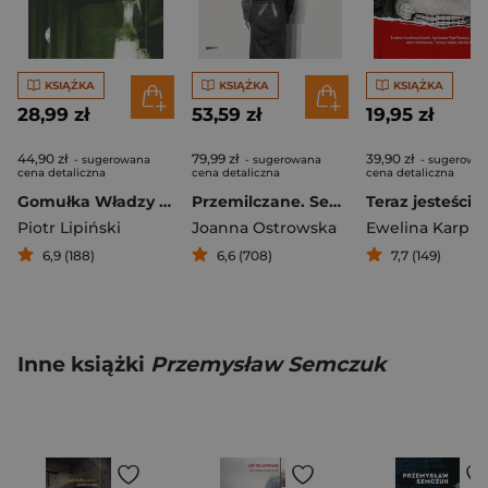
KSIĄŻKA
KSIĄŻKA
KSIĄŻKA
28,99 zł
53,59 zł
19,95 zł
44,90 zł
79,99 zł
39,90 zł
- sugerowana
- sugerowana
- sugerowa
cena detaliczna
cena detaliczna
cena detaliczna
Gomułka Władzy nie oddamy
Przemilczane. Seksualna praca przymusowa w czasie II wojny światowej. Wydanie rozszerzone
Piotr Lipiński
Joanna Ostrowska
6,9 (188)
6,6 (708)
7,7 (149)
Inne książki
Przemysław Semczuk