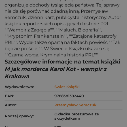
organizuje obchody tysiąclecia państwa. Tej sprawy
nie da się porównać z żadną inną. Przemysław
Semczuk, dziennikarz, publicysta historyczny. Autor
książek reporterskich opisujących historię PRL:
""Wampir z Zagłębia"", ""Maluch. Biografia"",
""Kryptonim Frankenstein"", ""Zatajone katastrofy
PRL"". Wydał także opartą na faktach powieść ""Tak
będzie prościej"". W Świecie Książki ukazała się
""Czarna wołga. Kryminalna historia PRL"".
Szczegółowe informacje na temat książki
M jak morderca Karol Kot - wampir z
Krakowa
Wydawnictwo:
Świat Książki
EAN:
9788381392440
Autor:
Przemysław Semczuk
Okładka broszurowa ze
Rodzaj oprawy:
skrzydełkami