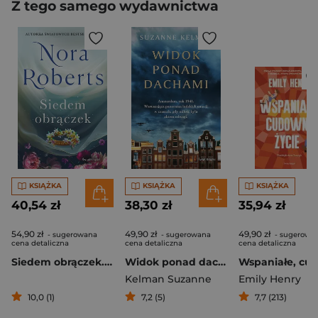
Z tego samego wydawnictwa
KSIĄŻKA
KSIĄŻKA
KSIĄŻKA
40,54 zł
38,30 zł
35,94 zł
54,90 zł
49,90 zł
49,90 zł
- sugerowana
- sugerowana
- sugerowa
cena detaliczna
cena detaliczna
cena detaliczna
Siedem obrączek. Trylogia Zaginione Narzeczone. Tom 3
Widok ponad dachami
Kelman Suzanne
Emily Henry
10,0 (1)
7,2 (5)
7,7 (213)