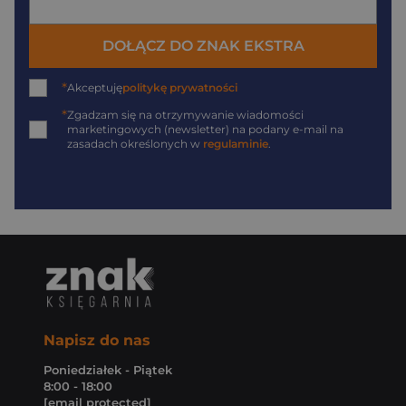
DOŁĄCZ DO ZNAK EKSTRA
*
Akceptuję
politykę prywatności
*
Zgadzam się na otrzymywanie wiadomości
marketingowych (newsletter) na podany
e-mail
na
zasadach określonych w
regulaminie
.
Napisz do nas
Poniedziałek - Piątek
8:00 - 18:00
[email protected]