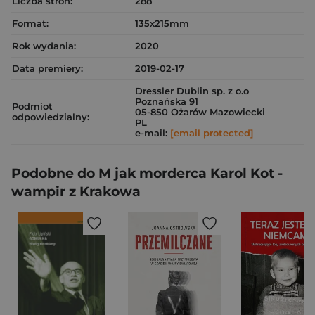
Liczba stron:
288
Format:
135x215mm
Rok wydania:
2020
Data premiery:
2019-02-17
Dressler Dublin sp. z o.o
Poznańska 91
Podmiot
05-850 Ożarów Mazowiecki
odpowiedzialny:
PL
e-mail:
[email protected]
Podobne do M jak morderca Karol Kot -
wampir z Krakowa