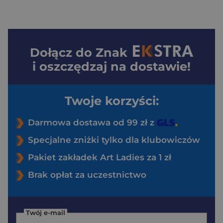
Dołącz do
Znak
i oszczędzaj na dostawie!
Twoje korzyści:
Darmowa dostawa od 99 zł z
Specjalne zniżki tylko dla klubowiczów
Pakiet zakładek Art Ladies za 1 zł
Brak opłat za uczestnictwo
Twój e-mail