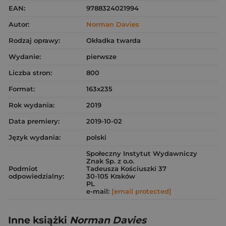
EAN:
9788324021994
Autor:
Norman Davies
Rodzaj oprawy:
Okładka twarda
Wydanie:
pierwsze
Liczba stron:
800
Format:
163x235
Rok wydania:
2019
Data premiery:
2019-10-02
Język wydania:
polski
Społeczny Instytut Wydawniczy
Znak Sp. z o.o.
Podmiot
Tadeusza Kościuszki 37
odpowiedzialny:
30-105 Kraków
PL
e-mail:
[email protected]
Inne książki
Norman Davies