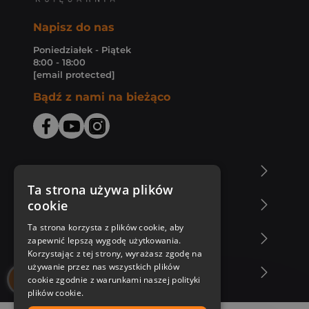
Napisz do nas
Poniedziałek - Piątek
8:00 - 18:00
[email protected]
Bądź z nami na bieżąco
O Księgarni Znak
Ta strona używa plików
cookie
Zakupy u nas
Ta strona korzysta z plików cookie, aby
Nasza oferta
zapewnić lepszą wygodę użytkowania.
Korzystając z tej strony, wyrażasz zgodę na
używanie przez nas wszystkich plików
Nasi autorzy
cookie zgodnie z warunkami naszej polityki
plików cookie.