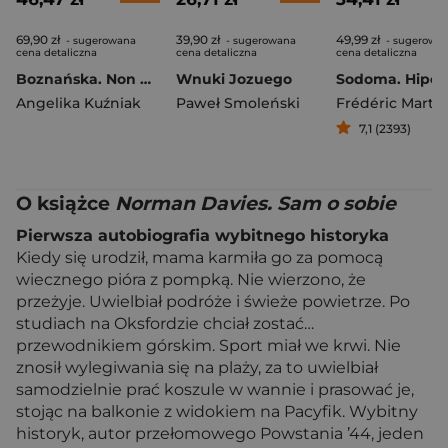
69,90 zł
39,90 zł
49,99 zł
- sugerowana
- sugerowana
- sugerowa
cena detaliczna
cena detaliczna
cena detaliczna
Boznańska. Non finito
Wnuki Jozuego
Angelika Kuźniak
Paweł Smoleński
Frédéric Martel
7,1 (2393)
O książce
Norman Davies. Sam o sobie
Pierwsza autobiografia wybitnego historyka
Kiedy się urodził, mama karmiła go za pomocą
wiecznego pióra z pompką. Nie wierzono, że
przeżyje. Uwielbiał podróże i świeże powietrze. Po
studiach na Oksfordzie chciał zostać…
przewodnikiem górskim. Sport miał we krwi. Nie
znosił wylegiwania się na plaży, za to uwielbiał
samodzielnie prać koszule w wannie i prasować je,
stojąc na balkonie z widokiem na Pacyfik. Wybitny
historyk, autor przełomowego Powstania ’44, jeden