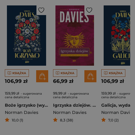
KSIĄŻKA
KSIĄŻKA
KSIĄŻKA
106,99 zł
66,99 zł
106,99 zł
159,99 zł
99,99 zł
159,99 zł
- sugerowana
- sugerowana
- sugerowa
cena detaliczna
cena detaliczna
cena detaliczna
Boże igrzysko (wyd. 2026 - nowa okładka)
Igrzyska dziejów. Zapasy historyka z historią
Norman Davies
Norman Davies
Norman Davies
10,0 (1)
8,3 (38)
7,0 (2)