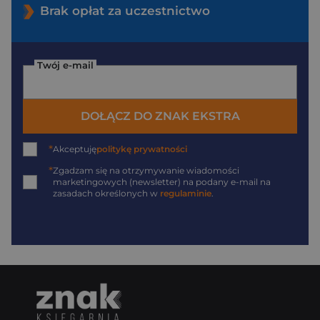
Brak opłat za uczestnictwo
Twój e-mail
DOŁĄCZ DO ZNAK EKSTRA
*
Akceptuję
politykę prywatności
*
Zgadzam się na otrzymywanie wiadomości
marketingowych (newsletter) na podany
e-mail
na
zasadach określonych w
regulaminie
.