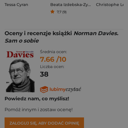
Tessa Cyran
Beata Izdebska-Zybała
Christophe Leb
7,7 (9)
Oceny i recenzje książki
Norman Davies.
Sam o sobie
Średnia ocen:
7.66
/10
Liczba ocen:
38
Powiedz nam, co myślisz!
Pomóż innym i zostaw ocenę!
ZALOGUJ SIĘ, ABY DODAĆ OPINIĘ