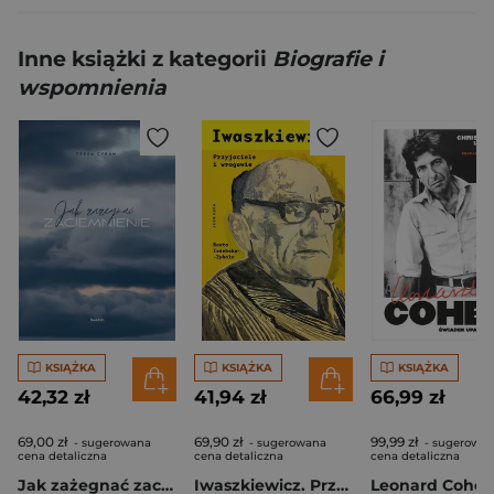
Inne książki z kategorii
Biografie i
wspomnienia
KSIĄŻKA
KSIĄŻKA
KSIĄŻKA
42,32 zł
41,94 zł
66,99 zł
69,00 zł
69,90 zł
99,99 zł
- sugerowana
- sugerowana
- sugerowa
cena detaliczna
cena detaliczna
cena detaliczna
Jak zażegnać zaciemnienie
Iwaszkiewicz. Przyjaciele i wrogowie