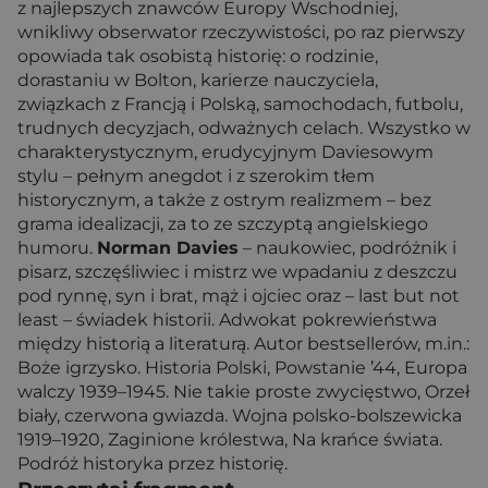
z najlepszych znawców Europy Wschodniej,
wnikliwy obserwator rzeczywistości, po raz pierwszy
opowiada tak osobistą historię: o rodzinie,
dorastaniu w Bolton, karierze nauczyciela,
związkach z Francją i Polską, samochodach, futbolu,
trudnych decyzjach, odważnych celach. Wszystko w
charakterystycznym, erudycyjnym Daviesowym
stylu – pełnym anegdot i z szerokim tłem
historycznym, a także z ostrym realizmem – bez
grama idealizacji, za to ze szczyptą angielskiego
humoru.
Norman Davies
– naukowiec, podróżnik i
pisarz, szczęśliwiec i mistrz we wpadaniu z deszczu
pod rynnę, syn i brat, mąż i ojciec oraz – last but not
least – świadek historii. Adwokat pokrewieństwa
między historią a literaturą. Autor bestsellerów, m.in.:
Boże igrzysko. Historia Polski, Powstanie ’44, Europa
walczy 1939–1945. Nie takie proste zwycięstwo, Orzeł
biały, czerwona gwiazda. Wojna polsko-bolszewicka
1919–1920, Zaginione królestwa, Na krańce świata.
Podróż historyka przez historię.