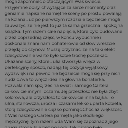
mogli zapomnieć o otaczającym Was świecie.
Przyjemne opisy, chwytające za serce momenty oraz
genialnie napisane namiętne sceny po prostu powalają
na kolana!Już po pierwszym rozdziale będziecie mogli
zauważyć, że nie jest to już ta sama grzeczna i spokojna
książka. Tym razem całe napięcie, które było budowane
przez poprzednią część, w końcu wybuchnie i
doskonale znani nam bohaterowie od słów wreszcie
przejdą do czynów! Muszę przyznać, że na taki efekt
zdecydowanie warto było sobie trochę poczekać.
Ukazane sceny, które Julia stworzyła wręcz w
perfekcyjny sposób, nadają tej pozycji wyjątkowy
wydźwięk i na pewno nie będziecie mogli się przy nich
nudzić.Ava to wręcz idealna główna bohaterka.
Pozwala nam spojrzeć na świat i samego Cartera
całkowicie innymi oczami. Jej przeszłość nie była zbyt
kolorowa, ale przyszłość to całkowicie inna bajka. To
silna, stanowcza, urocza i czasami lekko uparta kobieta,
którą zdecydowanie ciężko pominąć.Chociaż większość
z Was naszego Cartera pamięta jako słodkiego
mężczyznę, tym razem uda Wam się zapoznać z jego
drugą stroną. Nie bez powodu tak głośno było