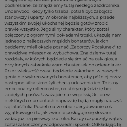
podkreślane, że znajdziemy tutaj niezłego zazdrośnika.
Underwood, kiedy tylko trzeba, potrafi być zabójczo
stanowczy i uparty. W obronie najbliższych, a przede
wszystkim swojej ukochanej będzie gotów zrobić
prawie wszystko. Jego silny charakter, który został
połączony z ogromnymi pokładami troski, ukazują nam
jednego z najlepszych męskich bohaterów, jakich
będziemy mieli okazję poznać!„Zaborczy Pocałunek" to
prawdziwa mieszanka wybuchowa. Znajdziemy tutaj
rozdziały, w których będziecie się śmiać na cały głos, a
przy innych zabraknie wam chusteczek do ocierania łez.
Przez większość czasu będziecie zakochani w naszych
genialnie wykreowanych bohaterach, aby później przez
następne kilka stron żyli chęcią uduszenia ich. To istny
emocjonalny rollercoaster, na którym jeździ się bez
zapiętych pasów. Uważajcie na swoje książki, bo w
niektórych momentach naprawdę będą mogły nauczyć
się latać!Julia Popiel ma w sobie zdecydowanie coś
wyjątkowego i to jak zwinnie posługuje się słowami
widać już na pierwszy rzut oka. Każdy rozpoczęty wątek
został zakończony w odpowiedni sposób. Odkładając tę