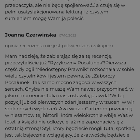
przebaczyła, ale nie będę spojlerować.Ja czuję się w
pełni usatysfakcjonowana lekturą i z czystym
sumieniem mogę Wam ją polecić.
Joanna Czerwinska
07/10/2022
opinia recenzenta nie jest potwierdzona zakupem
Mam nadzieję, że zabierając się za tę recenzję,
przeczytaliście już "Ryzykowny Pocałunek"!Pierwsza
część dylogii "Niedostępny Prawnik" rozkochała w sobie
wielu czytelników i jestem pewna, że „Zaborczy
Pocałunek" tak samo mocno zagości w waszych
sercach. Chyba nie muszę Wam nawet przypominać, w
jakim momencie Julia nas zostawiła, prawda?W tej
pozycji już od pierwszych zdań jesteśmy wrzuceni w wir
szaleńczych wydarzeń. Ava wraz z Carterem powracają
w niesamowitej historii, która wielokrotnie wbije Was w
fotel, a książki nie odłożycie, aż nie zapoznacie się z
ostatnią stroną! Styl, który będziecie mogli tutaj spotkać,
jest tak bajecznie wciągający, że z łatwością będziecie