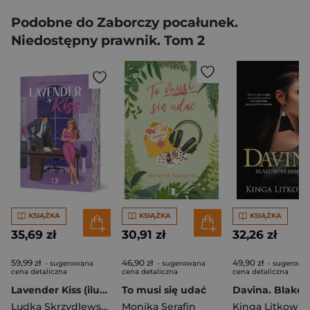
Podobne do Zaborczy pocałunek.
Niedostępny prawnik. Tom 2
KSIĄŻKA
KSIĄŻKA
KSIĄŻKA
35,69 zł
30,91 zł
32,26 zł
59,99 zł
46,90 zł
49,90 zł
- sugerowana
- sugerowana
- sugerowa
cena detaliczna
cena detaliczna
cena detaliczna
Lavender Kiss (ilustrowane brzegi)
To musi się udać
Ludka Skrzydlewska
Monika Serafin
Kinga Litkowie