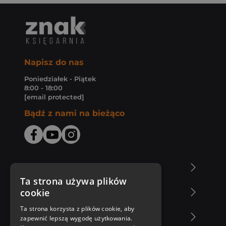
Napisz do nas
Poniedziałek - Piątek
8:00 - 18:00
[email protected]
Bądź z nami na bieżąco
O Księgarni Znak
Ta strona używa plików
cookie
Zakupy u nas
Ta strona korzysta z plików cookie, aby
Nasza oferta
zapewnić lepszą wygodę użytkowania.