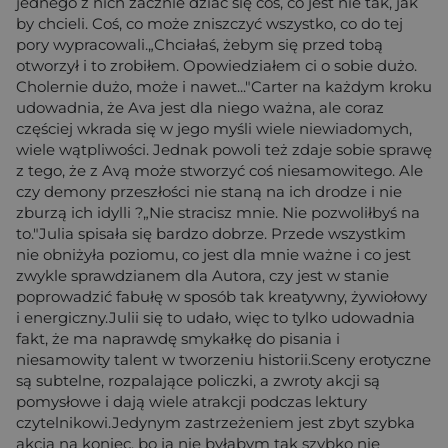
jednego z nich zacznie dziać się coś, co jest nie tak, jak
by chcieli. Coś, co może zniszczyć wszystko, co do tej
pory wypracowali.„Chciałaś, żebym się przed tobą
otworzył i to zrobiłem. Opowiedziałem ci o sobie dużo.
Cholernie dużo, może i nawet..."Carter na każdym kroku
udowadnia, że Ava jest dla niego ważna, ale coraz
częściej wkrada się w jego myśli wiele niewiadomych,
wiele wątpliwości. Jednak powoli też zdaje sobie sprawę
z tego, że z Avą może stworzyć coś niesamowitego. Ale
czy demony przeszłości nie staną na ich drodze i nie
zburzą ich idylli ?„Nie stracisz mnie. Nie pozwoliłbyś na
to."Julia spisała się bardzo dobrze. Przede wszystkim
nie obniżyła poziomu, co jest dla mnie ważne i co jest
zwykle sprawdzianem dla Autora, czy jest w stanie
poprowadzić fabułę w sposób tak kreatywny, żywiołowy
i energiczny.Julii się to udało, więc to tylko udowadnia
fakt, że ma naprawdę smykałkę do pisania i
niesamowity talent w tworzeniu historii.Sceny erotyczne
są subtelne, rozpalające policzki, a zwroty akcji są
pomysłowe i dają wiele atrakcji podczas lektury
czytelnikowi.Jedynym zastrzeżeniem jest zbyt szybka
akcja na koniec, bo ja nie byłabym tak szybko nie