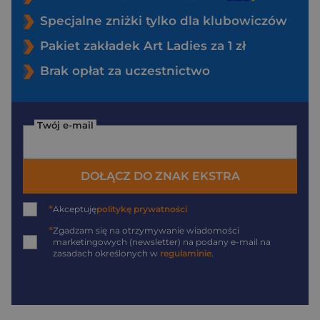
Specjalne zniżki tylko dla klubowiczów
Pakiet zakładek Art Ladies za 1 zł
Brak opłat za uczestnictwo
Twój e-mail
DOŁĄCZ DO ZNAK EKSTRA
*
Akceptuję
politykę prywatności
*
Zgadzam się na otrzymywanie wiadomości
marketingowych (newsletter) na podany
e-mail
na
zasadach określonych w
regulaminie
.