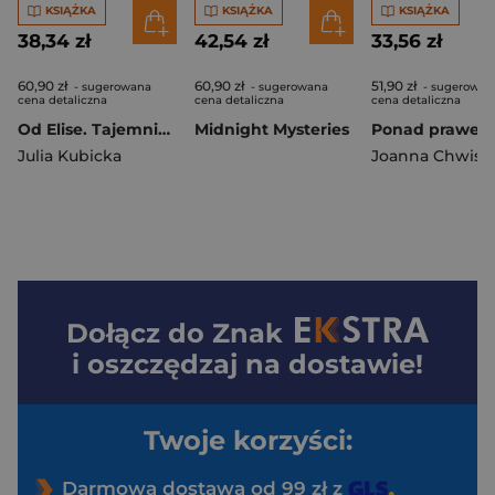
KSIĄŻKA
KSIĄŻKA
KSIĄŻKA
38,34 zł
42,54 zł
33,56 zł
60,90 zł
60,90 zł
51,90 zł
- sugerowana
- sugerowana
- sugerowan
cena detaliczna
cena detaliczna
cena detaliczna
Od Elise. Tajemnice Haven High. Tom 2
Midnight Mysteries
Julia Kubicka
Joanna Chwist
Dołącz do
Znak
i oszczędzaj na dostawie!
Twoje korzyści:
Darmowa dostawa od 99 zł z