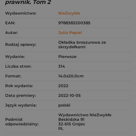
prawnik. Tom 2
Wydawnictwo:
NieZwykłe
EAN:
9788383200385
Autor:
Julia Popiel
Okładka broszurowa ze
Rodzaj oprawy:
skrzydełkami
Wydanie:
Pierwsze
Liczba stron:
314
Format:
14.0x20.0cm
Rok wydania:
2022
Data premiery:
2022-10-05
Język wydania:
polski
Wydawnictwo NieZwykłe
Podmiot
Beskidzka 91
odpowiedzialny:
32-615 Grojec
PL