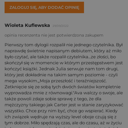
ZALOGUJ SIĘ, ABY DODAĆ OPINIĘ
Wioleta Kuflewska
29/09/2022
opinia recenzenta nie jest potwierdzona zakupem
Pierwszy tom dylogii rozpalił nie jednego czytelnika. Był
naprawdę świetnie napisanym debiutem, który aż miło
było czytać, ale także rozpalił czytelnika...ze złości, bo
skończył się w momencie w którym przestępstwem jest
kończyć książki. Jednak Julia serwuje nam tom drugi,
który jest dokładnie na takim samym poziomie - czyli
mega wysokim.„Moja przeszłość i teraźniejszość.
Zetknięcie się ze sobą tych dwóch światów kompletnie
wyprowadza mnie z równowagi."Ava walczy o swoje, ale
także powoli zdaje sobie sprawę z tego, że dla
mężczyzny takiego jak Carter jest w stanie zaryzykować
wszystko. Chce przy nim być, chce go wspierać. Kiedy
ich związek wędruje na wyższy level oboje czują się z
tym dobrze. Miło spędzają czas, ale do czasu, aż w życiu