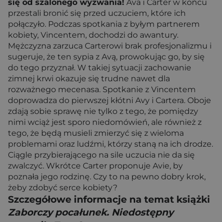
się od szalonego wyzwania!
Ava i Carter w końcu
przestali bronić się przed uczuciem, które ich
połączyło. Podczas spotkania z byłym partnerem
kobiety, Vincentem, dochodzi do awantury.
Mężczyzna zarzuca Carterowi brak profesjonalizmu i
sugeruje, że ten sypia z Avą, prowokując go, by się
do tego przyznał. W takiej sytuacji zachowanie
zimnej krwi okazuje się trudne nawet dla
rozważnego mecenasa. Spotkanie z Vincentem
doprowadza do pierwszej kłótni Avy i Cartera. Oboje
zdają sobie sprawę nie tylko z tego, że pomiędzy
nimi wciąż jest sporo niedomówień, ale również z
tego, że będą musieli zmierzyć się z wieloma
problemami oraz ludźmi, którzy staną na ich drodze.
Ciągle przybierającego na sile uczucia nie da się
zwalczyć. Wkrótce Carter proponuje Avie, by
poznała jego rodzinę. Czy to na pewno dobry krok,
żeby zdobyć serce kobiety?
Szczegółowe informacje na temat książki
Zaborczy pocałunek. Niedostępny