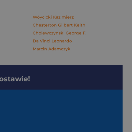
Wóycicki Kazimierz
Chesterton Gilbert Keith
Cholewczynski George F.
Da Vinci Leonardo
Marcin Adamczyk
dostawie!