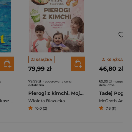
KSIĄŻKA
KSIĄŻKA
79,99 zł
46,80 zł
79,99 zł
69,99 zł
a
- sugerowana cena
- sugerowan
detaliczna
detaliczna
Pierogi z kimchi. Moje ulubione azjatyckie przepisy - książka z autografem
sz Müller
Wioleta Błazucka
McGrath Andy
10,0 (2)
7,8 (11)