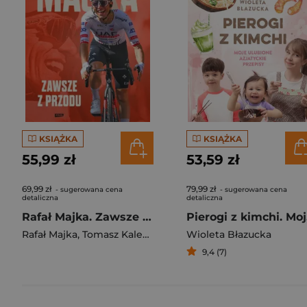
KSIĄŻKA
KSIĄŻKA
55,99 zł
53,59 zł
69,99 zł
79,99 zł
- sugerowana cena
- sugerowana cena
detaliczna
detaliczna
Rafał Majka. Zawsze z przodu. Rozmawia Tomasz Kalemba - książka z autografem
Pie
Rafał Majka
,
Tomasz Kalemba
Wioleta Błazucka
9,4 (7)