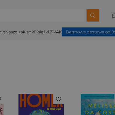
cje
Nasze zakładki
Książki ZNAK
Darmowa dostawa od 99