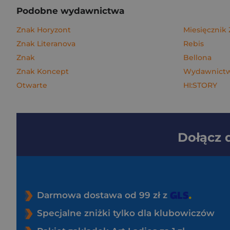
Podobne wydawnictwa
Znak Horyzont
Miesięcznik
Znak Literanova
Rebis
Znak
Bellona
Znak Koncept
Wydawnictwo
Otwarte
HI:STORY
Dołącz
Darmowa dostawa od 99 zł z
Specjalne zniżki tylko dla klubowiczów