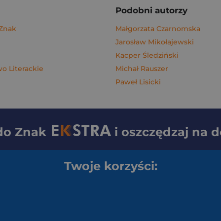
Podobni autorzy
 Znak
Małgorzata Czarnomska
Jarosław Mikołajewski
Kacper Śledziński
 Literackie
Michał Rauszer
Paweł Lisicki
 do
Znak
i oszczędzaj na 
Twoje korzyści: