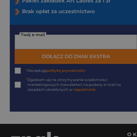
Pakiet zakładek Art Ladies za 1 zł
Brak opłat za uczestnictwo
Twój e-mail
DOŁĄCZ DO ZNAK EKSTRA
*
Akceptuję
politykę prywatności
*
Zgadzam się na otrzymywanie wiadomości
marketingowych (newsletter) na podany
e-mail
na
zasadach określonych w
regulaminie
.
O K