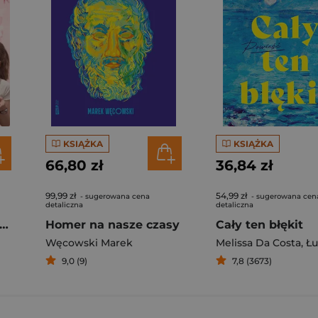
KSIĄŻKA
KSIĄŻKA
66,80 zł
36,84 zł
99,99 zł
54,99 zł
- sugerowana cena
- sugerowana cen
detaliczna
detaliczna
rogi z kimchi. Moje ulubione azjatyckie przepisy
Homer na nasze czasy
Cały ten błękit
Węcowski Marek
Melissa Da Costa
,
Łuka
9,0 (9)
7,8 (3673)