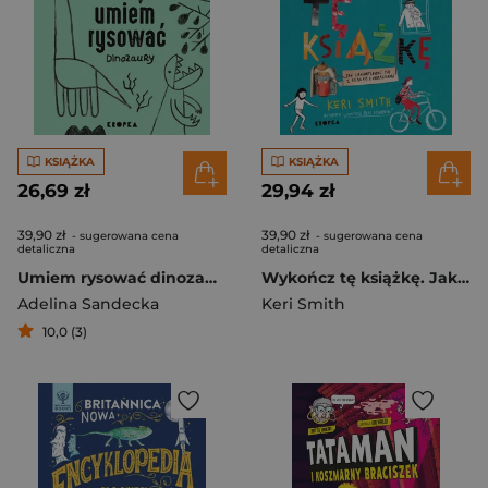
KSIĄŻKA
KSIĄŻKA
26,69 zł
29,94 zł
39,90 zł
39,90 zł
- sugerowana cena
- sugerowana cena
detaliczna
detaliczna
Umiem rysować dinozaury
Wykończ tę książkę. Jak zakumplować się z książką z obrazkami
Adelina Sandecka
Keri Smith
10,0 (3)