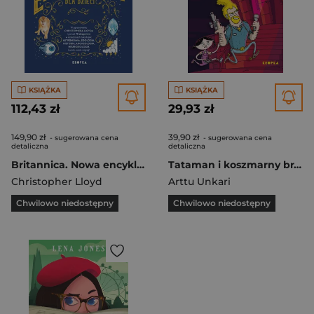
KSIĄŻKA
KSIĄŻKA
112,43 zł
29,93 zł
149,90 zł
39,90 zł
- sugerowana cena
- sugerowana cena
detaliczna
detaliczna
Britannica. Nowa encyklopedia dla dzieci wyd. 3
Tataman i koszmarny braciszek. Tataman. Tom 2
Christopher Lloyd
Arttu Unkari
Chwilowo niedostępny
Chwilowo niedostępny