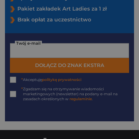
Pakiet zakładek Art Ladies za 1 zł
Brak opłat za uczestnictwo
Twój e-mail
DOŁĄCZ DO ZNAK EKSTRA
*
Akceptuję
politykę prywatności
*
Zgadzam się na otrzymywanie wiadomości
marketingowych (newsletter) na podany
e-mail
na
zasadach określonych w
regulaminie
.