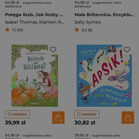
54,90 zł
114,90 zł
- sugerowana cena
- sugerowana cena
detaliczna
detaliczna
Potęga liczb. Jak liczby kształtują świat w którym żyjemy wyd. 2
Mała Britannica. Encyklopedia dla dzieci ciekawych dzieci
Isabel Thomas
,
Klanten Robert
,
Sally Symes
Niebius Maria
7,1 (10)
9,5 (6)
KSIĄŻKA
KSIĄŻKA
39,99 zł
30,82 zł
54,90 zł
39,90 zł
- sugerowana cena
- sugerowana cena