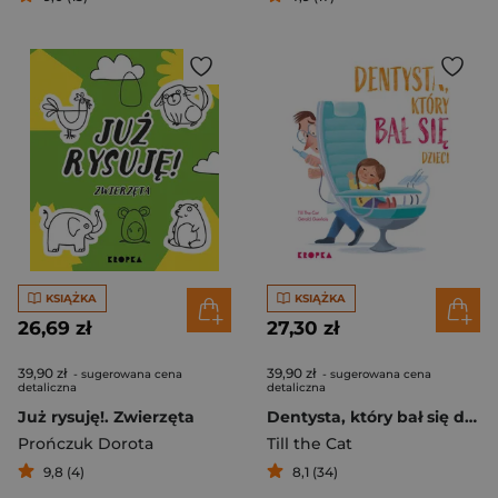
KSIĄŻKA
KSIĄŻKA
26,69 zł
27,30 zł
39,90 zł
39,90 zł
- sugerowana cena
- sugerowana cena
detaliczna
detaliczna
Już rysuję!. Zwierzęta
Dentysta, który bał się dzieci
Prończuk Dorota
Till the Cat
9,8 (4)
8,1 (34)