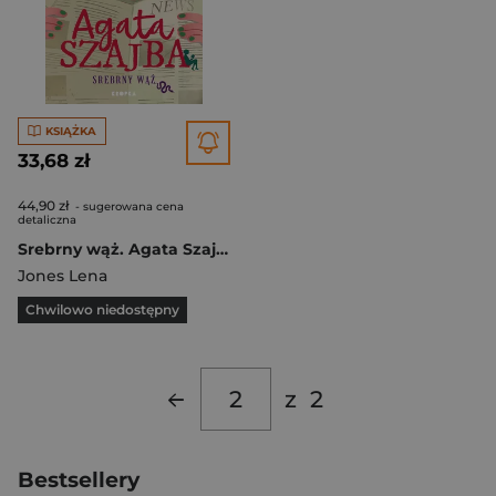
KSIĄŻKA
33,68 zł
44,90 zł
- sugerowana cena
detaliczna
Srebrny wąż. Agata Szajba. Tom 3
Jones Lena
Chwilowo niedostępny
z
2
Bestsellery