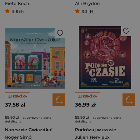
Fiete Koch
Alli Brydon
8,8 (9)
9,3 (14)
KSIĄŻKA
KSIĄŻKA
37,58 zł
36,99 zł
59,90 zł
59,90 zł
- sugerowana cena
- sugerowana cena
detaliczna
detaliczna
Nareszcie Gwiazdka!
Podróżuj w czasie
Roger Simó
Julien Hervieux