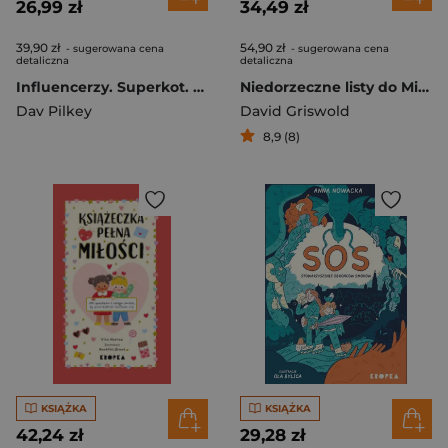
26,99 zł
34,49 zł
39,90 zł
54,90 zł
- sugerowana cena
- sugerowana cena
detaliczna
detaliczna
Influencerzy. Superkot. Klub komiksowy. Tom 5
Niedorzeczne listy do Mikołaja
Dav Pilkey
David Griswold
8,9 (8)
KSIĄŻKA
KSIĄŻKA
42,24 zł
29,28 zł