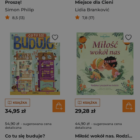
Proszę!
Miejsce dla Cieni
Simon Philip
Lidia Branković
8,5 (13)
7,8 (17)
KSIĄŻKA
KSIĄŻKA
34,95 zł
29,28 zł
54,90 zł
44,90 zł
- sugerowana cena
- sugerowana cena
detaliczna
detaliczna
Co tu się buduje?
Miłość wokół nas. Rodzina i przyjaźń na świecie