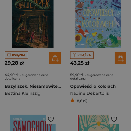
KSIĄŻKA
KSIĄŻKA
29,28 zł
43,25 zł
44,90 zł
59,90 zł
- sugerowana cena
- sugerowana cena
detaliczna
detaliczna
Bazyliszek. Niesamowite przygody Bastiana Zekoffa
Opowieści o kolorach
Bettina Kleinszig
Nadine Debertolis
8,6 (9)