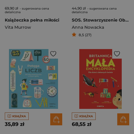
69,90 zł
44,90 zł
- sugerowana cena
- sugerowana cena
detaliczna
detaliczna
Książeczka pełna miłości
SOS. Stowarzyszenie Obrońców Smoków
Vita Murrow
Anna Nowacka
8,5 (27)
KSIĄŻKA
KSIĄŻKA
35,89 zł
68,55 zł