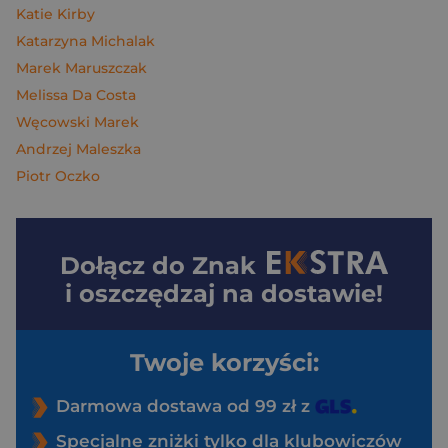
Katie Kirby
Katarzyna Michalak
Marek Maruszczak
Melissa Da Costa
Węcowski Marek
Andrzej Maleszka
Piotr Oczko
Dołącz do
Znak
i oszczędzaj na dostawie!
Twoje korzyści:
Darmowa dostawa od 99 zł z
Specjalne zniżki tylko dla klubowiczów