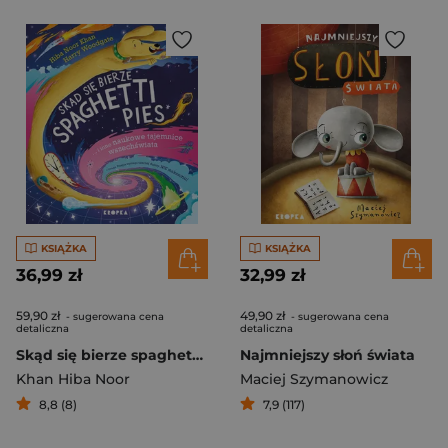
KSIĄŻKA
KSIĄŻKA
36,99 zł
32,99 zł
59,90 zł
49,90 zł
- sugerowana cena
- sugerowana cena
detaliczna
detaliczna
Skąd się bierze spaghetti pies i inne naukowe tajemnice wszechświata!
Najmniejszy słoń świata
Khan Hiba Noor
Maciej Szymanowicz
8,8 (8)
7,9 (117)