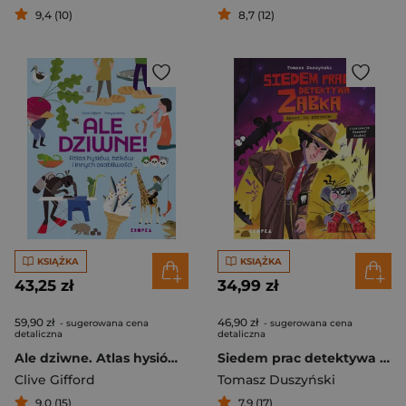
9,4 (10)
8,7 (12)
KSIĄŻKA
KSIĄŻKA
43,25 zł
34,99 zł
59,90 zł
46,90 zł
- sugerowana cena
- sugerowana cena
detaliczna
detaliczna
Ale dziwne. Atlas hysiów, bzików i innych osobliwości
Siedem prac detektywa Ząbka. Sport to zdrowie!
Clive Gifford
Tomasz Duszyński
9,0 (15)
7,9 (17)