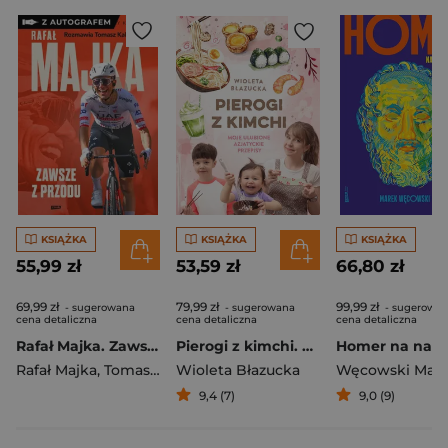
KSIĄŻKA
KSIĄŻKA
KSIĄŻKA
55,99 zł
53,59 zł
66,80 zł
69,99 zł
79,99 zł
99,99 zł
- sugerowana
- sugerowana
- sugerowa
cena detaliczna
cena detaliczna
cena detaliczna
Rafał Majka. Zawsze z przodu. Rozmawia Tomasz Kalemba - książka z autografem
Pierogi z kimchi. Moje ulubione azjatyckie przepisy
Rafał Majka
,
Tomasz Kalemba
Wioleta Błazucka
Węcowski Mar
9,4 (7)
9,0 (9)