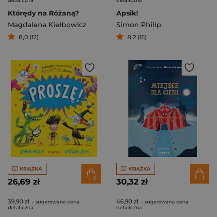
detaliczna
detaliczna
Którędy na Różaną?
Apsik!
Magdalena Kiełbowicz
Simon Philip
8,0 (12)
8,2 (15)
KSIĄŻKA
KSIĄŻKA
26,69 zł
30,32 zł
39,90 zł
46,90 zł
- sugerowana cena
- sugerowana cena
detaliczna
detaliczna