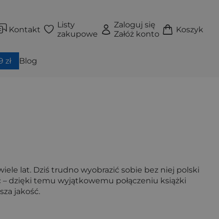
Listy
Zaloguj się
Kontakt
Koszyk
zakupowe
Załóż konto
 zł
Blog
e lat. Dziś trudno wyobrazić sobie bez niej polski
ść – dzięki temu wyjątkowemu połączeniu książki
za jakość.