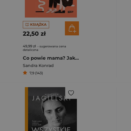
KSIĄŻKA
22,50 zł
49,99 zł
- sugerowana cena
detaliczna
Co powie mama? Jak się uniezależnić i uzdrowić relacje z rodzicami
Sandra Konrad
7,9 (143)