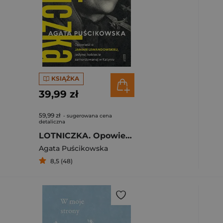
KSIĄŻKA
39,99 zł
59,99 zł
- sugerowana cena
detaliczna
LOTNICZKA. Opowieść o Janinie Lewandowskiej
Agata Puścikowska
8,5 (48)