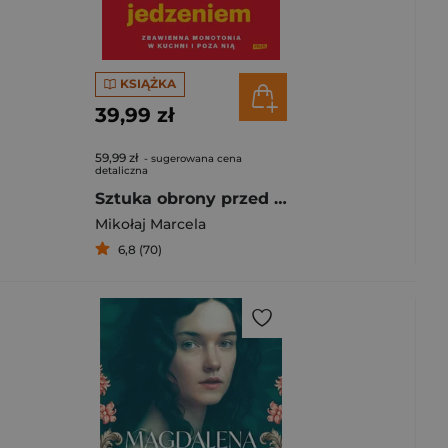
KSIĄŻKA
39,99 zł
59,99 zł
- sugerowana cena
detaliczna
Sztuka obrony przed gównianym jedzeniem. Zbawienna monotonia w kuchni i poza nią
Mikołaj Marcela
6,8 (70)