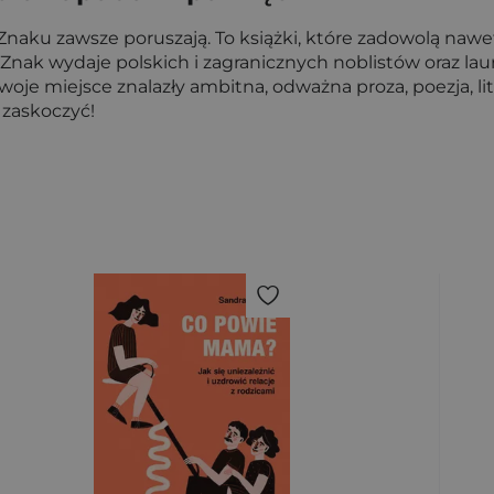
naku zawsze poruszają. To książki, które zadowolą nawe
Znak wydaje polskich i zagranicznych noblistów oraz la
e miejsce znalazły ambitna, odważna proza, poezja, literat
i zaskoczyć!
ybierz filtry.