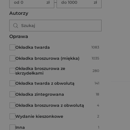
–
od 0
zł
do 1000
zł
Autorzy
Oprawa
Okładka twarda
Liczba pozycji:
1083
Okładka broszurowa (miękka)
Liczba pozycji:
1035
Okładka broszurowa ze
Liczba pozycji:
280
skrzydełkami
Okładka twarda z obwolutą
Liczba pozycji:
141
Okładka zintegrowana
Liczba pozycji:
18
Okładka broszurowa z obwolutą
Liczba pozycji:
4
Wydanie kieszonkowe
Liczba pozycji:
2
Inna
Liczba pozycji:
1