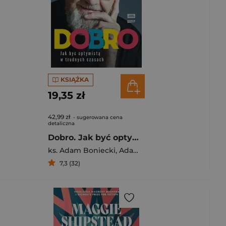
KSIĄŻKA
19,35 zł
42,99 zł
- sugerowana cena
detaliczna
Dobro. Jak być optymistą w trudnych czasach
ks. Adam Boniecki
,
Adam Boniecki
7,3 (32)