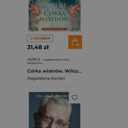
KSIĄŻKA
31,48 zł
46,99 zł
- sugerowana cena
detaliczna
Córka wiatrów. Wilczy dwór tom I
Magdalena Kordel