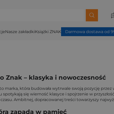
cje
Nasze zakładki
Książki ZNAK
Darmowa dostawa od 99
 Znak – klasyka i nowoczesność
marka, która budowała wytrwale swoją pozycję przez wiel
 spotykają się wierność klasyce i spojrzenie w przyszło
zasu. Ambitnej, dopracowanej treści towarzyszy najwyżs
która zapada w pamięć