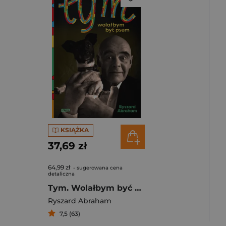
KSIĄŻKA
37,69 zł
64,99 zł
- sugerowana cena
detaliczna
Tym. Wolałbym być psem
ński
,
Piotr Tarczyński
Ryszard Abraham
7,5 (63)