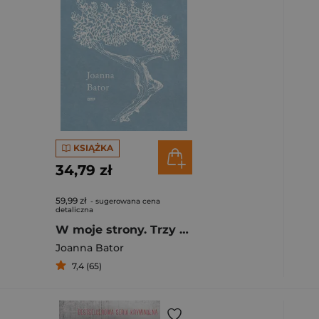
KSIĄŻKA
34,79 zł
59,99 zł
- sugerowana cena
detaliczna
W moje strony. Trzy wyprawy w stronę wyobraźni, współczucia i troski
Joanna Bator
7,4 (65)