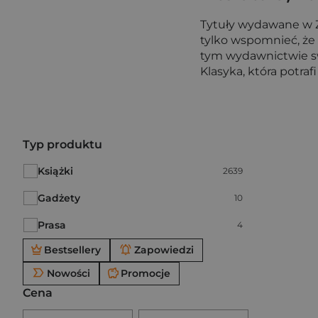
Tytuły wydawane w Z
tylko wspomnieć, że 
tym wydawnictwie swoj
Klasyka, która potraf
Po użyciu produkty będą automatycznie filtrowane. W
Typ produktu
Książki
Liczba pozycji:
2639
Gadżety
Liczba pozycji:
10
Prasa
Liczba pozycji:
4
Bestsellery
Zapowiedzi
Nowości
Promocje
Cena
Brak ustawionego zakresu ceny.
Podaj zakres ceny w złotych.