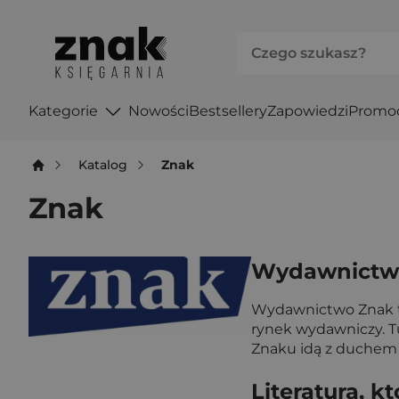
Kategorie
Nowości
Bestsellery
Zapowiedzi
Promo
Katalog
Znak
Znak
Wydawnictwo
Wydawnictwo Znak to 
rynek wydawniczy. Tu
Znaku idą z duchem c
Literatura, 