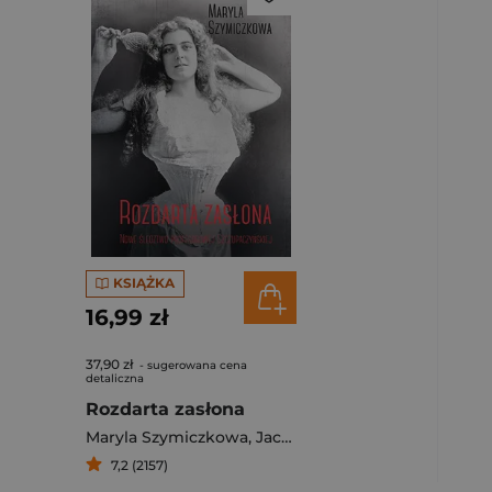
KSIĄŻKA
16,99 zł
37,90 zł
- sugerowana cena
detaliczna
Rozdarta zasłona
Maryla Szymiczkowa
,
Jacek Dehnel
,
Dr Piotr Tarczy
7,2 (2157)